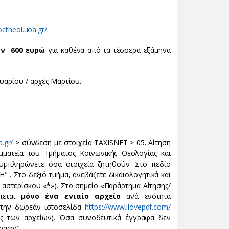
octheol.uoa.gr/
.
ων
600 ευρώ
για καθένα από τα τέσσερα εξάμηνα
υαρίου / αρχές Μαρτίου.
a.gr/
> σύνδεση με στοιχεία TAXISNET > 05. Αίτηση
ματεία του Τμήματος Κοινωνικής Θεολογίας και
συμπληρώνετε όσα στοιχεία ζητηθούν. Στο πεδίο
Στο δεξιό τμήμα, ανεβάζετε δικαιολογητικά και
 αστερίσκου «
*
»). Στο σημείο «Παράρτημα Αίτησης/
έπεται
μόνο ένα ενιαίο αρχείο
ανά ενότητα
ε την δωρεάν ιστοσελίδα
https://www.ilovepdf.com/
δος των αρχείων). Όσα συνοδευτικά έγγραφα δεν
ραφα".