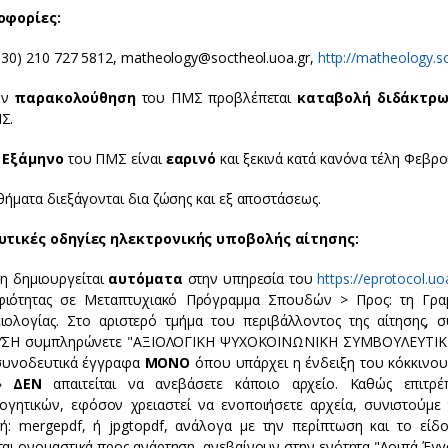
οφορίες:
+30) 210 727 5812, matheology@soctheol.uoa.gr,
http://matheology.s
την
παρακολούθηση
του ΠΜΣ προβλέπεται
καταβολή διδάκτρ
Σ.
 Εξάμηνο
του ΠΜΣ είναι
εαρινό
και ξεκινά κατά κανόνα τέλη Φεβρο
θήματα διεξάγονται δια ζώσης και εξ αποστάσεως.
υτικές οδηγίες ηλεκτρονικής υποβολής αίτησης:
ση δημιουργείται
αυτόματα
στην υπηρεσία του
https://eprotocol.uo
ιότητας σε Μεταπτυχιακό Πρόγραμμα Σπουδών > Προς: τη Γραμ
ιολογίας. Στο αριστερό τμήμα του περιβάλλοντος της αίτησης, 
ΥΣΗ συμπληρώνετε "ΑΞΙΟΛΟΓΙΚΗ ΨΥΧΟΚΟΙΝΩΝΙΚΗ ΣΥΜΒΟΥΛΕΥΤΙΚΗ" . 
συνοδευτικά έγγραφα
ΜΟΝΟ
όπου υπάρχει η ένδειξη του κόκκινου
η»
ΔΕΝ
απαιτείται να ανεβάσετε κάποιο αρχείο. Καθώς επιτρ
λογητικών, εφόσον χρειαστεί να ενοποιήσετε αρχεία, συνιστούμ
γή: mergepdf, ή jpgtopdf, ανάλογα με την περίπτωση και το εί
ται ονομαστικά προς ανάρτηση, ανεβαίνουν στην ενότητα "Λοιπά Έγγ