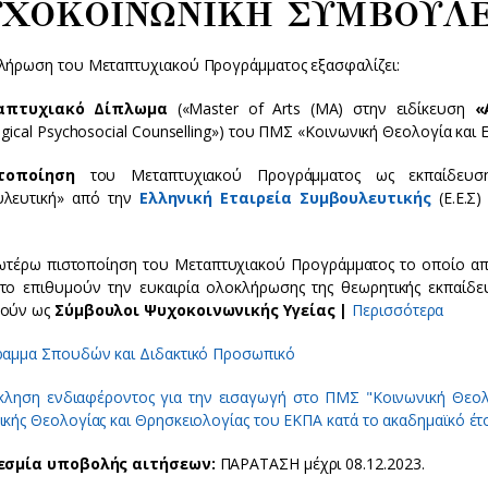
ΧΟΚΟΙΝΩΝΙΚΗ ΣΥΜΒΟΥΛ
λήρωση του Μεταπτυχιακού Προγράμματος εξασφαλίζει:
απτυχιακό Δίπλωμα
(«Master of Arts (MA) στην ειδίκευση
«
ogical Psychosocial Counselling») του ΠΜΣ «Κοινωνική Θεολογία κα
τοποίηση
του Μεταπτυχιακού Προγράμματος ως εκπαίδευση
λευτική» από την
Ελληνική Εταιρεία Συμβουλευτικής
(Ε.Ε.Σ)
ωτέρω πιστοποίηση του Μεταπτυχιακού Προγράμματος το οποίο αποδ
το επιθυμούν την ευκαιρία ολοκλήρωσης της θεωρητικής εκπαίδε
θούν ως
Σύμβουλοι Ψυχοκοινωνικής Υγείας |
Περισσότερα
αμμα Σπουδών και Διδακτικό Προσωπικό
ληση ενδιαφέροντος για την εισαγωγή στο ΠΜΣ "Κοινωνική Θεολ
ικής Θεολογίας και Θρησκειολογίας του ΕΚΠΑ κατά το ακαδημαϊκό έτ
εσμία υποβολής αιτήσεων:
ΠΑΡΑΤΑΣΗ μέχρι 08.12.2023.