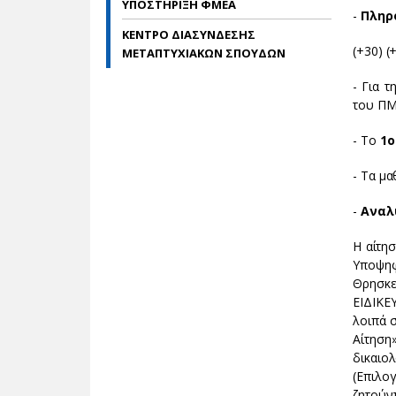
ΥΠΟΣΤΗΡΙΞΗ ΦΜΕΑ
-
Πληρ
ΚΕΝΤΡΟ ΔΙΑΣΥΝΔΕΣΗΣ
(+30) (
ΜΕΤΑΠΤΥΧΙΑΚΩΝ ΣΠΟΥΔΩΝ
- Για 
του ΠΜ
- Το
1ο
- Τα μα
-
Αναλ
Η αίτη
Yποψηφ
Θρησκε
ΕΙΔΙΚΕ
λοιπά 
Αίτησ
δικαιο
(Επιλο
ζητούν